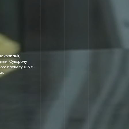
х компанії,
ням. Суворому
ого процесу, що є
ся.