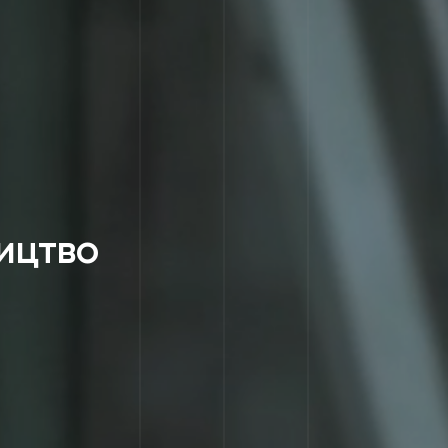
ицтво