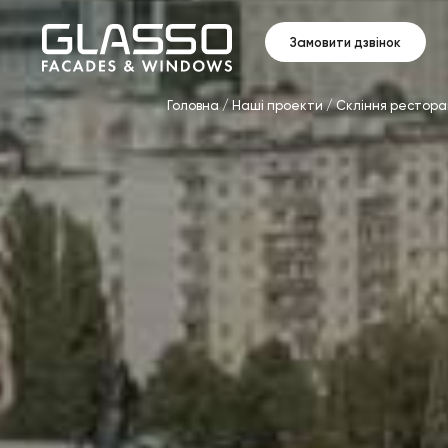
Замовити дзвінок
Головна
/
Наші проекти
/
Скління рестора