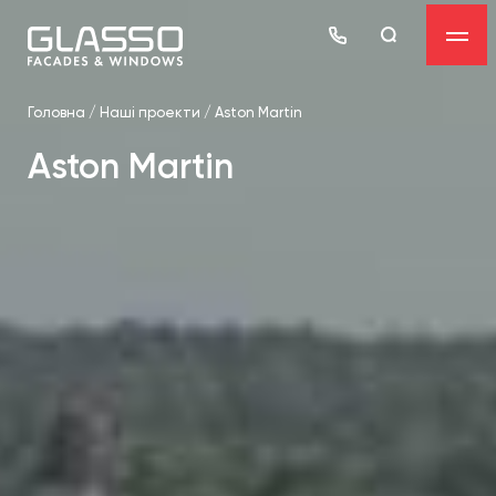
Головна
/
Наші проекти
/
Aston Martin
Aston Martin