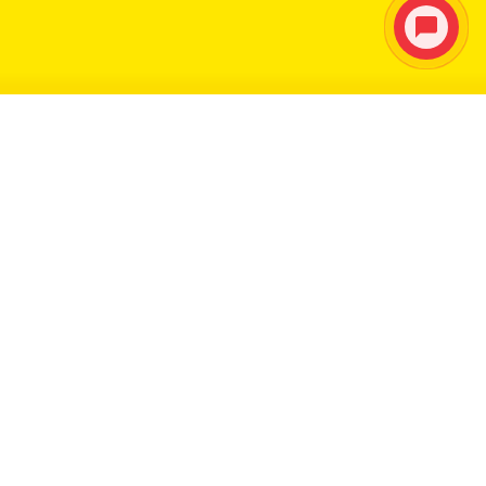
Ми працюємо
для вас!
Наші роздрібні магазини закриті до кінця карантину,
але ви можете купити нашу продукцію тут онлайн та
отримати швидку і безкоштовну доставку.
Якщо вам потрібна допомога у пошуці потрібного
продукту або у вас є запитання щодо Вашого
замовлення, напишіть в онлайн чат фахівцям або
зателефонуйте
+38 (044) 502 33 44
або
+38 (067) 247