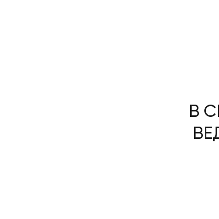
В С
ВЕ